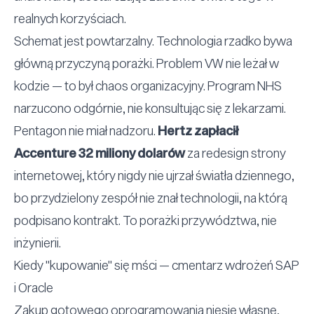
realnych korzyściach.
Schemat jest powtarzalny. Technologia rzadko bywa
główną przyczyną porażki. Problem VW nie leżał w
kodzie — to był chaos organizacyjny. Program NHS
narzucono odgórnie, nie konsultując się z lekarzami.
Pentagon nie miał nadzoru.
Hertz zapłacił
Accenture 32 miliony dolarów
za redesign strony
internetowej, który nigdy nie ujrzał światła dziennego,
bo przydzielony zespół nie znał technologii, na którą
podpisano kontrakt. To porażki przywództwa, nie
inżynierii.
Kiedy
"
kupowanie
"
się mści — cmentarz wdrożeń SAP
i Oracle
Zakup gotowego oprogramowania niesie własne,