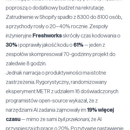
poproszą o dodatkowy budżet na rekrutację.
Zatrudnienie w Shopify spadło z 8300 do 8100 osób,
a przychody rosły o 20–40% rocznie. Zespoły
inżynieryjne
Freshworks
skróciły czas kodowania o
30%
i poprawiły jakość kodu o
61%
— jeden z
zespołów skompresował 70-godzinny projekt do
zaledwie 8 godzin.
Jednak narracja o produktywności ma istotne
zastrzeżenia. Rygorystyczny, randomizowany
eksperyment METR z udziałem 16 doświadczonych
programistów open-source wykazał, że z
narzędziami AI zadania zajmowały im
19% więcej
czasu
— mimo że sami
byli przekonani
, że AI
przyspiesza ich pracę o 20%. Pozytywne nastawienie