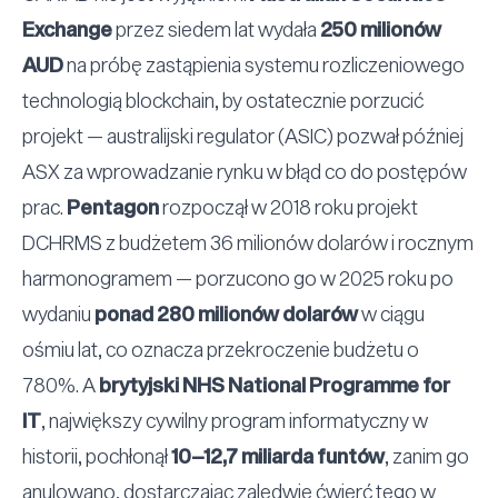
Exchange
przez siedem lat wydała
250 milionów
AUD
na próbę zastąpienia systemu rozliczeniowego
technologią blockchain, by ostatecznie porzucić
projekt — australijski regulator (ASIC) pozwał później
ASX za wprowadzanie rynku w błąd co do postępów
prac.
Pentagon
rozpoczął w 2018 roku projekt
DCHRMS z budżetem 36 milionów dolarów i rocznym
harmonogramem — porzucono go w 2025 roku po
wydaniu
ponad 280 milionów dolarów
w ciągu
ośmiu lat, co oznacza przekroczenie budżetu o
780%. A
brytyjski NHS National Programme for
IT
, największy cywilny program informatyczny w
historii, pochłonął
10–12,7 miliarda funtów
, zanim go
anulowano, dostarczając zaledwie ćwierć tego w