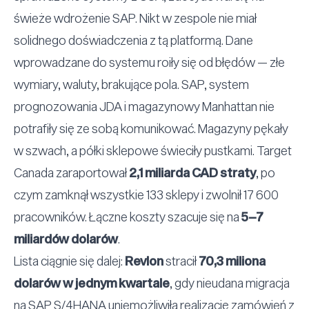
świeże wdrożenie SAP. Nikt w zespole nie miał
solidnego doświadczenia z tą platformą. Dane
wprowadzane do systemu roiły się od błędów — złe
wymiary, waluty, brakujące pola. SAP, system
prognozowania JDA i magazynowy Manhattan nie
potrafiły się ze sobą komunikować. Magazyny pękały
w szwach, a półki sklepowe świeciły pustkami. Target
Canada zaraportował
2,1 miliarda CAD straty
, po
czym zamknął wszystkie 133 sklepy i zwolnił 17 600
pracowników. Łączne koszty szacuje się na
5–7
miliardów dolarów
.
Lista ciągnie się dalej:
Revlon
stracił
70,3 miliona
dolarów w jednym kwartale
, gdy nieudana migracja
na SAP S/4HANA uniemożliwiła realizację zamówień z