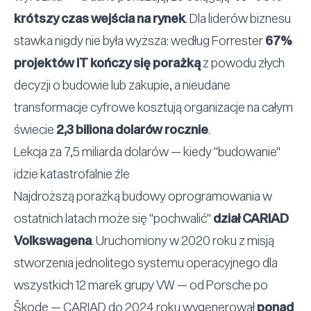
krótszy czas wejścia na rynek
. Dla liderów biznesu
stawka nigdy nie była wyższa: według Forrester
67%
projektów IT kończy się porażką
z powodu złych
decyzji o budowie lub zakupie, a nieudane
transformacje cyfrowe kosztują organizacje na całym
świecie
2,3 biliona dolarów rocznie
.
Lekcja za 7,5 miliarda dolarów — kiedy
"
budowanie
"
idzie katastrofalnie źle
Najdroższą porażką budowy oprogramowania w
ostatnich latach może się
"
pochwalić
"
dział CARIAD
Volkswagena
. Uruchomiony w 2020 roku z misją
stworzenia jednolitego systemu operacyjnego dla
wszystkich 12 marek grupy VW — od Porsche po
Škodę — CARIAD do 2024 roku wygenerował
ponad