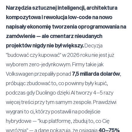
Narzędzia sztucznej inteligencji, architektura
kompozytowa i rewolucja low-code na nowo
napisały ekonomię tworzenia oprogramowania na
zamówienie — ale cmentarz nieudanych
projektów nigdy nie był większy.
Decyzja
"
budować czy kupować
"
w 2026 roku nie jest już
wyborem zero-jedynkowym. Firmy takie jak
Volkswagen przepaliły ponad
7,5 miliarda dolarów
,
próbując zbudować to, co powinny były kupić,
podczas gdy Duolingo dzięki AI tworzy 4–5 razy
więcej treści przy tym samym zespole. Prawdziwi
wygrani to ci, którzy postawili na podejście
hybrydowe —
"
kup platformę, zbuduj to, co Cię
wyróżnia
"
— a dane pokazują, że osiągają
40–75%