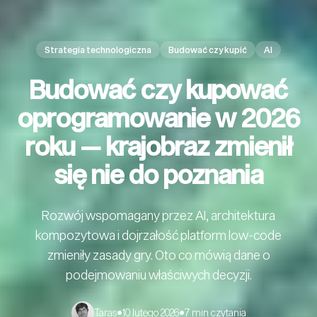
Strategia technologiczna
Budować czy kupić
AI
Budować czy kupować
oprogramowanie w 2026
roku — krajobraz zmienił
się nie do poznania
Rozwój wspomagany przez AI, architektura
kompozytowa i dojrzałość platform low-code
zmieniły zasady gry. Oto co mówią dane o
podejmowaniu właściwych decyzji.
Taras
•
10 lutego 2026
•
7 min czytania