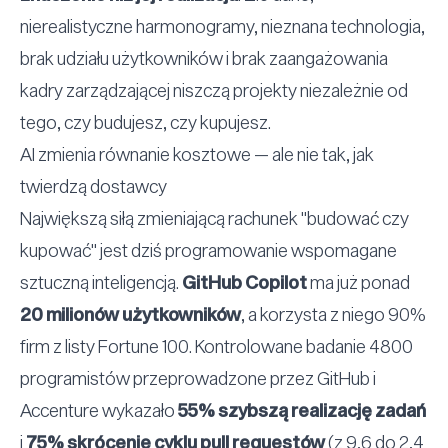
nierealistyczne harmonogramy, nieznana technologia,
brak udziału użytkowników i brak zaangażowania
kadry zarządzającej niszczą projekty niezależnie od
tego, czy budujesz, czy kupujesz.
AI zmienia równanie kosztowe — ale nie tak, jak
twierdzą dostawcy
Największą siłą zmieniającą rachunek
"
budować czy
kupować
"
jest dziś programowanie wspomagane
sztuczną inteligencją.
GitHub Copilot
ma już ponad
20 milionów użytkowników
, a korzysta z niego 90%
firm z listy Fortune 100. Kontrolowane badanie 4800
programistów przeprowadzone przez GitHub i
Accenture wykazało
55% szybszą realizację zadań
i
75% skrócenie cyklu pull requestów
(z 9,6 do 2,4