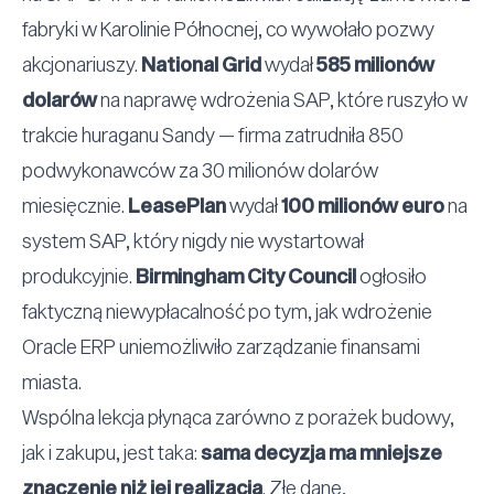
fabryki w Karolinie Północnej, co wywołało pozwy
akcjonariuszy.
National Grid
wydał
585 milionów
dolarów
na naprawę wdrożenia SAP, które ruszyło w
trakcie huraganu Sandy — firma zatrudniła 850
podwykonawców za 30 milionów dolarów
miesięcznie.
LeasePlan
wydał
100 milionów euro
na
system SAP, który nigdy nie wystartował
produkcyjnie.
Birmingham City Council
ogłosiło
faktyczną niewypłacalność po tym, jak wdrożenie
Oracle ERP uniemożliwiło zarządzanie finansami
miasta.
Wspólna lekcja płynąca zarówno z porażek budowy,
jak i zakupu, jest taka:
sama decyzja ma mniejsze
znaczenie niż jej realizacja
. Złe dane,