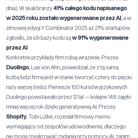
dnia). W skali branży
41% całego kodu napisanego
w 2025 roku zostało wygenerowane przez AI
, a w
zimowej edycji Y Combinator 2025 aż 21% startupów
zgłosiło, że ich bazy kodu są
w 91% wygenerowane
przez AI
.
Konkretne przykłady firm robią wrażenie. Prezes
Duolingo
, Luis von Ahn, powiedział, że z tą samą
liczbą ludzi firma jest w stanie tworzyć cztery do pięciu
razy więcej treści. Pierwsze 100 kursów językowych
Duolingo powstawało przez 12 lat — kolejne 148 zajęło
mniej więcej rok dzięki generatywnej AI. Prezes
Shopify
, Tobi Lütke, rozesłał firmowy memo
wymagający od zespołów udowodnienia, dlaczego
nie mogą zrealizować zadania przy pomocy AI, zanim