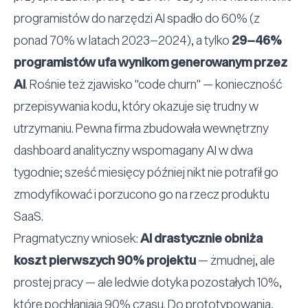
programistów do narzędzi AI spadło do 60% (z
ponad 70% w latach 2023–2024), a tylko
29–46%
programistów ufa wynikom generowanym przez
AI
. Rośnie też zjawisko
"
code churn
"
— konieczność
przepisywania kodu, który okazuje się trudny w
utrzymaniu. Pewna firma zbudowała wewnętrzny
dashboard analityczny wspomagany AI w dwa
tygodnie; sześć miesięcy później nikt nie potrafił go
zmodyfikować i porzucono go na rzecz produktu
SaaS.
Pragmatyczny wniosek:
AI drastycznie obniża
koszt pierwszych 90% projektu
— żmudnej, ale
prostej pracy — ale ledwie dotyka pozostałych 10%,
które pochłaniają 90% czasu. Do prototypowania,