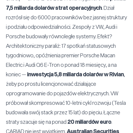
7,5 miliarda dolarów strat operacyjnych
. Dział
rozrósł się do 6000 pracowników bez jasnej struktury
i podziału odpowiedzialności. Zespoły z VW, Audi i
Porsche budowały równoległe systemy. Efekt?
Architektoniczny paraliż: 17 spotkań statusowych
tygodniowo, opóźnienia premier Porsche Macan
Electric i Audi Q6 E-Tron o ponad 18 miesięcy, a na
koniec —
inwestycja 5,8 miliarda dolarów w Rivian
,
żeby po prostu licencjonować działające
oprogramowanie do pojazdów elektrycznych. VW
próbował skompresować 10-letni cykl rozwoju (Tesla
budowała swój stack przez 15 lat) do pięciu. Łączne
straty szacuje się na ponad
20 miliardów euro
.
CARIAD nie jest wyjątkiem.
Australian Securities