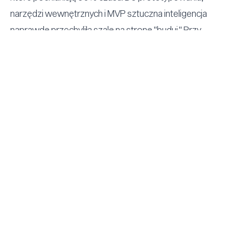
narzędzi wewnętrznych i MVP sztuczna inteligencja
naprawdę przechyliła szalę na stronę
"
buduj.
"
Przy
złożonych, krytycznych systemach wymagających
długoterminowego utrzymania — przewaga jest
bardziej niuansowana.
Model hybrydowy wygrywa — architektura
kompozytowa w praktyce
Najskuteczniejsze firmy nie wybierają między
budowaniem
a
kupowaniem — robią jedno i drugie
dzięki architekturze kompozytowej opartej na API.
Badanie MACH Alliance z 2025 roku wśród
przedsiębiorstw zatrudniających ponad 5000 osób
wykazało, że
87% szeroko wdrożyło
technologie
MACH (mikrousługi, API-first, chmura, headless).