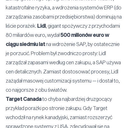
katastrofalne ryzyka, a wdrożenia systemów ERP (do
zarządzania zasobami przedsiębiorstwa) dominują na
liście porażek.
Lidl
, gigant spożywczy z przychodami
80 miliardów euro, wydał
500 milionów euro w
ciągu siedmiu lat
na wdrożenie SAP, by ostatecznie
je porzucić. Problem był zwodniczo prosty: Lidl
zarządzał zapasami według cen zakupu, a SAP używa
cen detalicznych. Zamiast dostosować procesy, Lidl
zażądał masowej customizacji systemu — i dostał to,
co najgorsze z obu światów.
Target Canada
to chyba najbardziej druzgocący
przykład porażki po stronie zakupu. Gdy Target
wchodził na rynek kanadyjski, zamiast rozszerzyć
sprawdzone systemy z USA, zdecydował się na